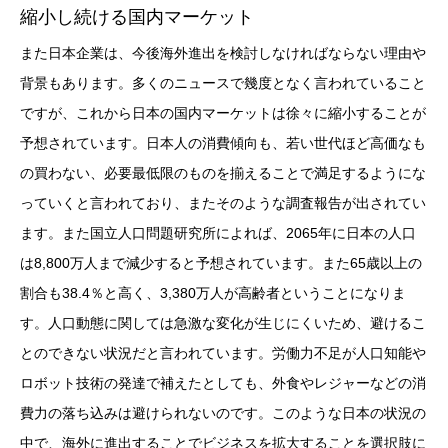
縮小し続ける国内マーケット
また日本企業は、今後海外進出を検討しなければならない理由や
背景もあります。多くのニュースで幾度となく言われていること
ですが、これから日本の国内マーケットは徐々に縮小することが
予想されています。日本人の消費傾向も、若い世代ほど高価なも
の買わない、必要最低限のものを揃えることで満足するようにな
っていくと言われており、またそのような調査報告が出されてい
ます。また国立人口問題研究所によれば、2065年に日本の人口
は8,800万人まで減少すると予想されています。また65歳以上の
割合も38.4％と高く、3,380万人が高齢者ということになりま
す。人口動態に関しては急激な変化が生じにくいため、避けるこ
とのできない状況だと言われています。労働力不足が人口知能や
ロボット技術の発達で補えたとしても、外食やレジャーなどの消
費力の落ち込みは避けられないのです。このような日本の状況の
中で、海外に進出することでビジネスを拡大することを選択肢に