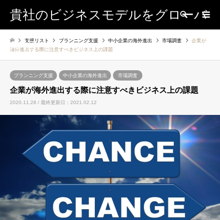
貴社のビジネスモデルをグローバ
検索
支援リスト
プランニング支援
中小企業の海外進出
市場調査
企業が
ルに
海外進出する際に注意すべきビジネス上の課題
プランニング支援
中小企業の海外進出
市場調査
企業が海外進出する際に注意すべきビジネス上の課題
2020.11.28 / 最終更新日：2021.02.12