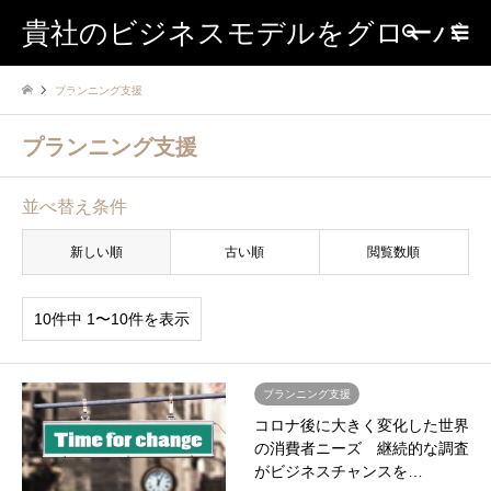
貴社のビジネスモデルをグローバ
検索
プランニング支援
ルに
プランニング支援
並べ替え条件
新しい順
古い順
閲覧数順
10件中 1〜10件を表示
プランニング支援
コロナ後に大きく変化した世界
の消費者ニーズ 継続的な調査
がビジネスチャンスを…