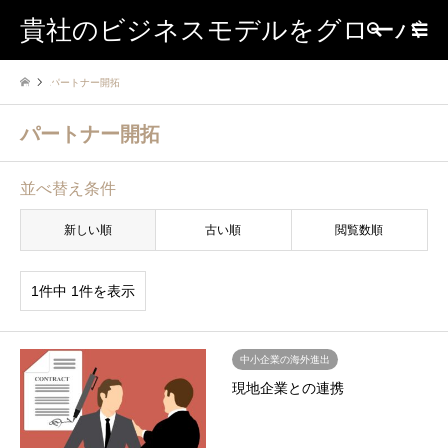
貴社のビジネスモデルをグローバ
検索
パートナー開拓
ルに
パートナー開拓
並べ替え条件
新しい順
古い順
閲覧数順
1件中 1件を表示
中小企業の海外進出
現地企業との連携