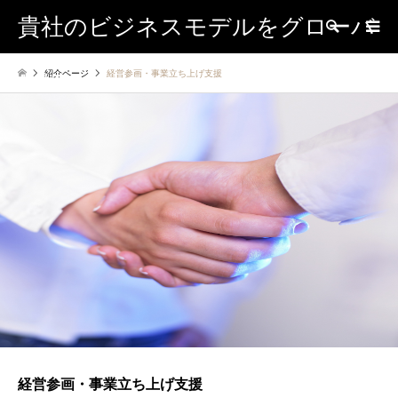
貴社のビジネスモデルをグローバ
検索
紹介ページ
経営参画・事業立ち上げ支援
ルに
経営参画・事業立ち上げ支援