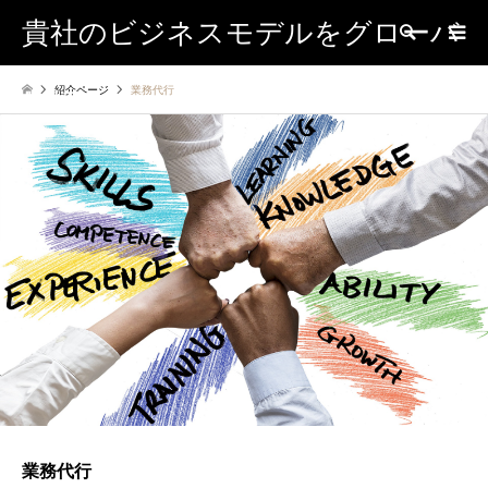
貴社のビジネスモデルをグローバ
検索
紹介ページ
業務代行
ルに
業務代行